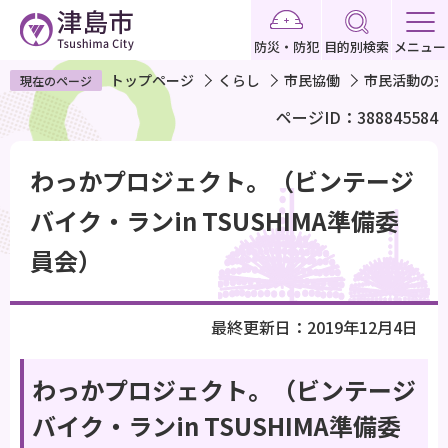
こ
の
防災・防犯
目的別検索
メニュー
ペ
トップページ
くらし
市民協働
市民活動の支
現在のページ
ー
ページID：388845584
ジ
の
本
先
わっかプロジェクト。（ビンテージ
文
頭
こ
バイク・ランin TSUSHIMA準備委
で
こ
員会）
す
か
ら
最終更新日：2019年12月4日
わっかプロジェクト。（ビンテージ
バイク・ランin TSUSHIMA準備委