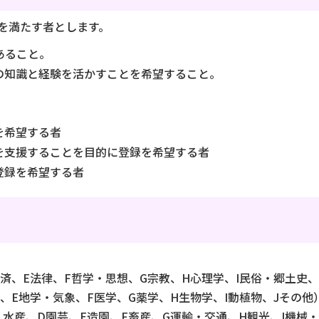
を満たす者とします。
あること。
の知識と経験を活かすことを希望すること。
を希望する者
を支援することを目的に登録を希望する者
登録を希望する者
経済、E法律、F哲学・思想、G宗教、H心理学、I民俗・郷土史、
、E地学・気象、F医学、G薬学、H生物学、I動植物、Jその他
・水産、D園芸、E造園、F畜産、G運輸・交通、H観光、I機械