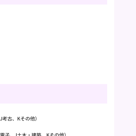
J考古、Kその他）
）
・電子、J土木・建築、Kその他）