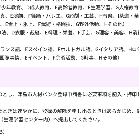
青少年教育、D成人教育、E高齢者教育、F生涯学習、G人権教育
写真、E演劇、F舞踊・バレエ、G彫刻・工芸、H音楽、I茶道・
上、E雪上・氷上、F武術・格闘技、G野外活動、Hその他）
作法、D衣服・裁縫、E料理・栄養、F手芸、G理容・美容、H消
フランス語、Eスペイン語、Fポルトガル語、Gイタリア語、Hロ
D国際事情、Eイベント、F余暇活動、G時事、Hその他）
ものとし、津島市人材バンク登録申請書に必要事項を記入・押印
じたときは速やかに、登録の解除を申し出るときはあらかじめ、
（生涯学習センター内）へ提出してください。
B）