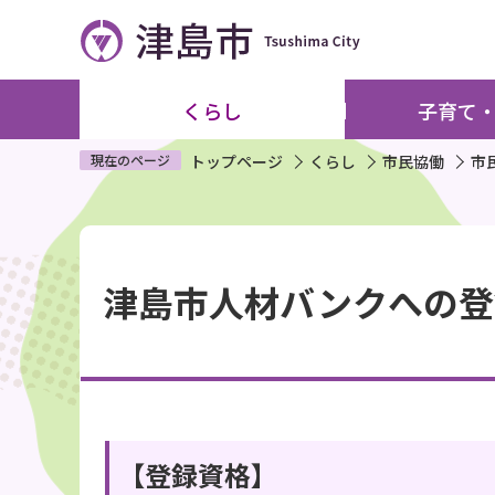
こ
の
ペ
ー
くらし
子育て
ジ
の
現在のページ
トップページ
くらし
市民協働
市
先
頭
本
で
文
す
津島市人材バンクへの登
こ
こ
か
ら
【登録資格】