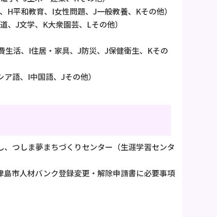
、H平和教育、I女性問題、J一般教養、Kその他）
華道、J文学、K大衆園芸、Lその他）
費生活、I住居・家具、J防災、J保健衛生、Kその
シア語、I中国語、Jその他）
し、つしま夢まちづくりセンター（生涯学習センタ
津島市人材バンク登録変更・解除申請書に必要事項