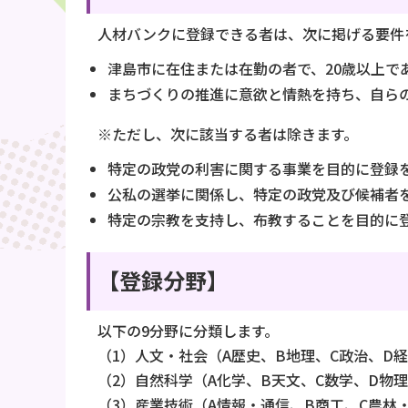
人材バンクに登録できる者は、次に掲げる要件
津島市に在住または在勤の者で、20歳以上で
まちづくりの推進に意欲と情熱を持ち、自ら
※ただし、次に該当する者は除きます。
特定の政党の利害に関する事業を目的に登録
公私の選挙に関係し、特定の政党及び候補者
特定の宗教を支持し、布教することを目的に
【登録分野】
以下の9分野に分類します。
（1）人文・社会（A歴史、B地理、C政治、D
（2）自然科学（A化学、B天文、C数学、D物理
（3）産業技術（A情報・通信、B商工、C農林