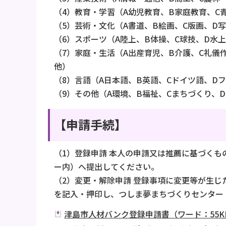
（4）教育・学習（A幼児教育、B家庭教育、C
（5）芸術・文化（A書道、B絵画、C版画、D
（6）スポーツ（A陸上、B体操、C球技、D水
（7）家庭・生活（A出産育児、B介護、C礼儀
他）
（8）言語（A日本語、B英語、Cドイツ語、D
（9）その他（A環境、B福祉、Cまちづくり、
【申請手続】
（1）登録申請 本人の申請又は推薦に基づく
ー内）へ提出してください。
（2）変更・解除申請 登録事項に変更等が生
を記入・押印し、つしま夢まちづくりセンター
津島市人材バンク登録申請書（ワード：55K