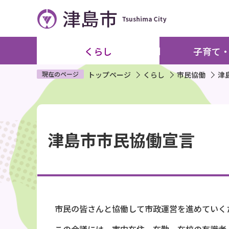
こ
の
ペ
ー
くらし
子育て
ジ
の
現在のページ
トップページ
くらし
市民協働
津
先
頭
本
で
文
す
津島市市民協働宣言
こ
こ
か
ら
市民の皆さんと協働して市政運営を進めていく