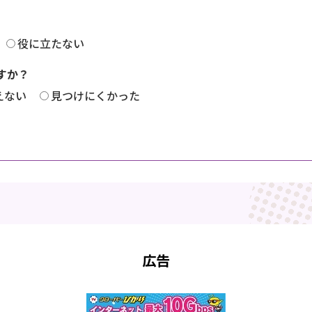
役に立たない
すか？
えない
見つけにくかった
広告