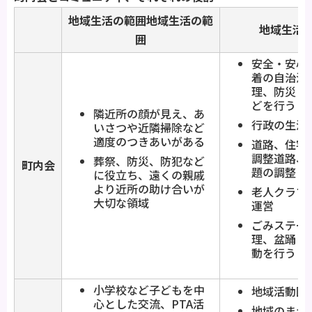
地域生活の範囲地域生活の範
地域生活
囲
安全・安心
着の自治活
理、防災・
どを行う
隣近所の顔が見え、あ
行政の生活
いさつや近隣掃除など
適度のつきあいがある
道路、住宅
調整道路、
葬祭、防災、防犯など
町内会
題の調整
に役立ち、遠くの親戚
より近所の助け合いが
老人クラブ
大切な領域
運営
ごみステー
理、盆踊り
動を行う
小学校など子どもを中
地域活動団
心とした交流、PTA活
地域のまつ