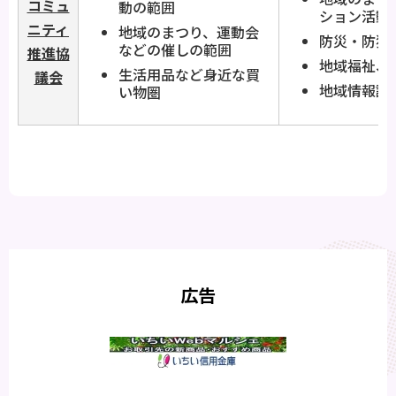
コミュ
動の範囲
ション活動
ニティ
地域のまつり、運動会
防災・防犯
などの催しの範囲
推進協
地域福祉、
生活用品など身近な買
議会
地域情報誌
い物圏
広告