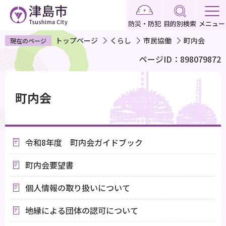
こ
の
防災・防犯
目的別検索
メニュー
ペ
トップページ
くらし
市民協働
町内会
現在のページ
ー
ページID：898079872
ジ
の
本
先
文
町内会
頭
こ
で
こ
す
か
令和8年度 町内会ガイドブック
ら
町内会要望書
個人情報の取り扱いについて
地縁による団体の認可について