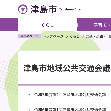
こ
の
ペ
ー
くらし
子育て
ジ
の
現在のページ
トップページ
くらし
交通・道路・河
先
頭
本
で
文
す
津島市地域公共交通会議
こ
こ
か
ら
令和7年度第2回津島市地域公共交通会議
令和6年度第1回津島市地域公共交通会議