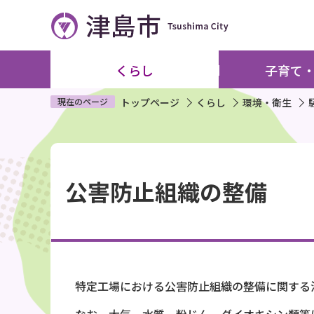
こ
の
ペ
ー
くらし
子育て
ジ
の
現在のページ
トップページ
くらし
環境・衛生
先
頭
本
で
文
す
公害防止組織の整備
こ
こ
か
ら
特定工場における公害防止組織の整備に関する