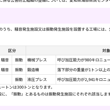
係る公害防止組織の整備については、愛知県海部県民センター（電話
のうち、騒音発生施設又は振動発生施設を設置する工場には、
区分
対
騒音
振動
機械プレス
呼び加圧能力が980キロニュ
騒音
振動
鍛造機
落下部分の重量が1トン以上
振動
液圧プレス
呼び加圧能力が2,941キロ
ニュートンは300トンとなります。
設に、「振動」とあるものは振動発生施設にそれぞれ該当しま