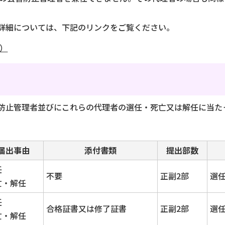
詳細については、下記のリンクをご覧ください。
）
防止管理者並びにこれらの代理者の選任・死亡又は解任に当た
届出事由
添付書類
提出部数
任
不要
正副2部
選
亡・解任
任
合格証書又は修了証書
正副2部
選
亡・解任