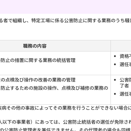
る者で組織し、特定工場に係る公害防止に関する業務のうち騒
職務の内容
資格
の防止の措置に関する業務の統括管理
選任
置の点検及び操作の改善の業務の管理
公害
了者
を防止するための施設の操作、点検及び補修の業務の
選任
疾病その他の事故によってその業務を行うことができない場合
人以下の事業者）にあっては、公害防止統括者の選任が免除さ
場の公害防止管理者を兼任できません。その代理者の場合も同様