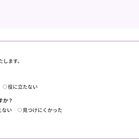
たします。
役に立たない
すか？
えない
見つけにくかった