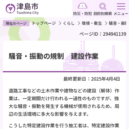
こ
の
防災・防犯
目的別検索
メニュー
ペ
トップページ
くらし
環境・衛生
騒音・振動
現在のページ
ー
ページID：294941139
ジ
の
本
先
文
騒音・振動の規制 建設作業
頭
こ
で
こ
す
か
最終更新日：2025年4月4日
ら
道路工事などの土木作業や建物などの建設（解体）作
業は、一定期間だけ行われる一過性のものですが、強
大な騒音・振動を発生する機械が使用されるため、周
辺の生活環境に多大な影響を与えます。
こうした特定建設作業を行う施工者は、特定建設作業