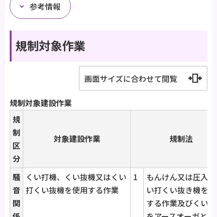
参考情報
規制対象作業
画面サイズに合わせて閲覧
規制対象建設作業
規
制
対象建設作業
規制法
区
分
騒
くい打機、くい抜機又はくい
1
もんけん又は圧入式
音
打くい抜機を使用する作業
い打くい抜き機を使
関
する作業及びくい打
係
をアースオーガと併