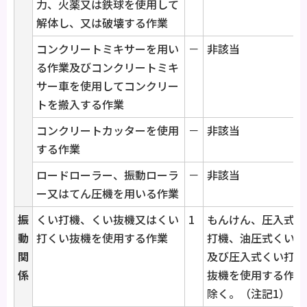
力、火薬又は鉄球を使用して
解体し、又は破壊する作業
コンクリートミキサーを用い
－
非該当
る作業及びコンクリートミキ
サー車を使用してコンクリー
トを搬入する作業
コンクリートカッターを使用
－
非該当
する作業
ロードローラー、振動ローラ
－
非該当
ー又はてん圧機を用いる作業
振
くい打機、くい抜機又はくい
1
もんけん、圧入式く
動
打くい抜機を使用する作業
打機、油圧式くい抜
関
及び圧入式くい打く
係
抜機を使用する作業
除く。（注記1）