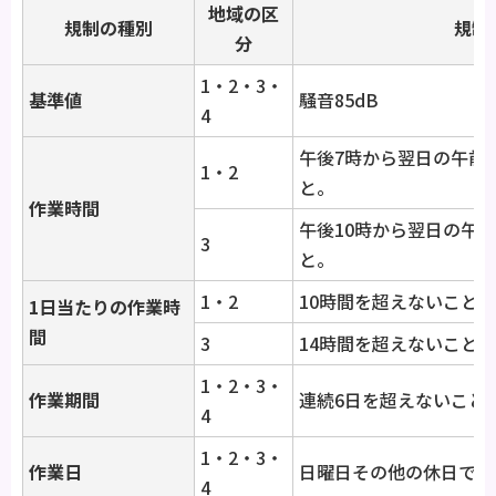
地域の区
規制の種別
規制
分
1・2・3・
基準値
騒音85dB
4
午後7時から翌日の午前
1・2
と。
作業時間
午後10時から翌日の午
3
と。
1・2
10時間を超えないこと。
1日当たりの作業時
間
3
14時間を超えないこと。
1・2・3・
作業期間
連続6日を超えないこと
4
1・2・3・
作業日
日曜日その他の休日でな
4