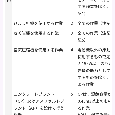
する作業を除く。（
記1）
びょう打機を使用する作業
2
全ての作業（注記2
さく岩機を使用する作業
3
全ての作業（注記3
記5）
空気圧縮機を使用する作業
4
電動機以外の原動機
使用するもので定格
力15kW以上のもの
岩機の動力として使
するものを除く。）
よる作業
コンクリートプラント
5
CPは、混錬容量が
（CP）又はアスファルトプ
0.45m3以上のもの
ラント（AP）を設けて行う
る作業
作業
APは、混錬重量が