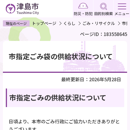
こ
の
防災・防犯
目的別検索
メニュー
ペ
トップページ
くらし
ごみ・リサイクル
市指
現在のページ
ー
ページID：183558645
ジ
の
本
先
文
市指定ごみ袋の供給状況について
頭
こ
で
こ
す
か
最終更新日：2026年5月28日
ら
市指定ごみの供給状況について
日頃より、本市のごみ行政にご協力いただきありがと
うございます。