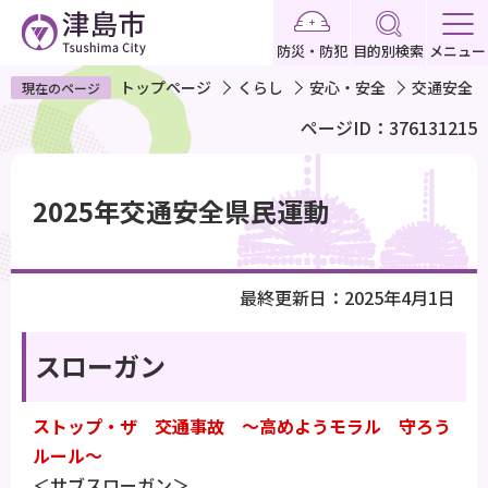
こ
の
防災・防犯
目的別検索
メニュー
ペ
トップページ
くらし
安心・安全
交通安全
現在のページ
ー
ページID：376131215
ジ
の
本
先
文
2025年交通安全県民運動
頭
こ
で
こ
す
か
最終更新日：2025年4月1日
ら
スローガン
ストップ・ザ 交通事故 ～高めようモラル 守ろう
ルール～
＜サブスローガン＞