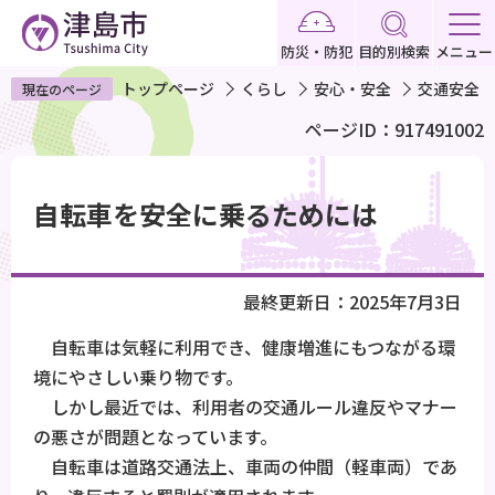
こ
の
防災・防犯
目的別検索
メニュー
ペ
トップページ
くらし
安心・安全
交通安全
現在のページ
ー
ページID：917491002
ジ
の
本
先
文
自転車を安全に乗るためには
頭
こ
で
こ
す
か
最終更新日：2025年7月3日
ら
自転車は気軽に利用でき、健康増進にもつながる環
境にやさしい乗り物です。
しかし最近では、利用者の交通ルール違反やマナー
の悪さが問題となっています。
自転車は道路交通法上、車両の仲間（軽車両）であ