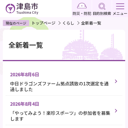
こ
の
防災・防犯
目的別検索
メニュー
ペ
トップページ
くらし
全新着一覧
現在のページ
ー
本
ジ
文
の
全新着一覧
こ
先
こ
頭
か
で
ら
す
2026年8月6日
中日ドラゴンズファーム拠点誘致の1次選定を通
過しました
2026年8月4日
「やってみよう！楽珍スポーツ」の参加者を募集
します