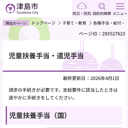
こ
の
防災・防犯
目的別検索
メニュー
ペ
トップページ
子育て・教育
各種手当・給付・
現在のページ
ー
ページID：293527623
ジ
の
本
先
文
児童扶養手当・遺児手当
頭
こ
で
こ
す
か
最終更新日：2026年4月1日
ら
請求の手続きが必要です。支給要件に該当したときは
速やかに手続きをしてください。
児童扶養手当（国）