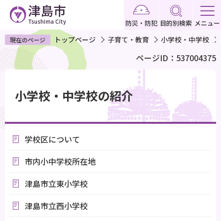
こ
の
防災・防犯
目的別検索
メニュー
ペ
トップページ
子育て・教育
小学校・中学校
現在のページ
ー
ページID：537004375
ジ
の
本
先
文
小学校・中学校の紹介
頭
こ
で
こ
す
か
学校区について
ら
市内小中学校所在地
津島市立東小学校
津島市立西小学校