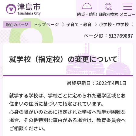
こ
の
防災・防犯
目的別検索
メニュー
ペ
トップページ
子育て・教育
小学校・中学校
現在のページ
ー
ページID：513769887
ジ
の
本
先
文
就学校（指定校）の変更について
頭
こ
で
こ
す
か
最終更新日：2022年4月1日
ら
就学する学校は、学校ごとに定められた通学区域とお
住まいの住所に基づいて指定されています。
心身の障がいのために指定された学校へ就学が困難な
場合、その他特別な事由がある場合は、教育委員会へ
ご相談ください。