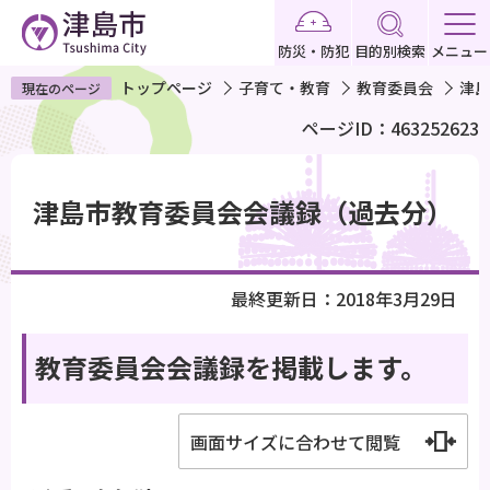
こ
の
防災・防犯
目的別検索
メニュー
ペ
トップページ
子育て・教育
教育委員会
津島
現在のページ
ー
ページID：463252623
ジ
の
本
先
文
津島市教育委員会会議録（過去分）
頭
こ
で
こ
す
か
最終更新日：2018年3月29日
ら
教育委員会会議録を掲載します。
画面サイズに合わせて閲覧