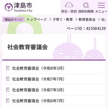
こ
の
防災・防犯
目的別検索
メニュー
ペ
トップページ
子育て・教育
教育委員会
社会
現在のページ
ー
ページID：415584139
ジ
の
本
先
文
社会教育審議会
頭
こ
で
こ
す
か
社会教育審議会（令和8年3月）
ら
社会教育審議会（令和7年7月）
社会教育審議会（令和7年3月）
社会教育審議会（令和6年7月）