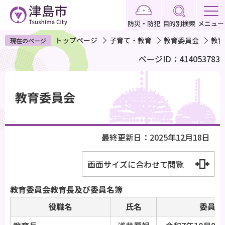
こ
の
防災・防犯
目的別検索
メニュー
ペ
トップページ
子育て・教育
教育委員会
教育
現在のページ
ー
ページID：414053783
ジ
の
本
先
文
教育委員会
頭
こ
で
こ
す
か
最終更新日：2025年12月18日
ら
画面サイズに合わせて閲覧
教育委員会教育長及び委員名簿
役職名
氏名
委員任