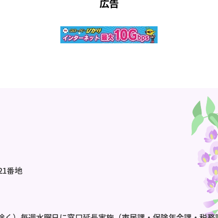
広告
21番地
除く）毎週水曜日に窓口延長実施（市民課・保険年金課・税務