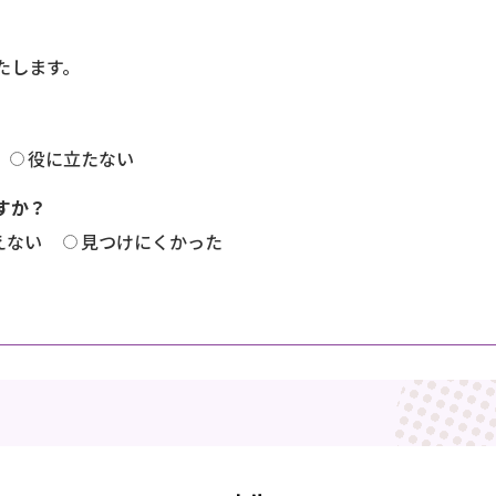
たします。
役に立たない
すか？
えない
見つけにくかった