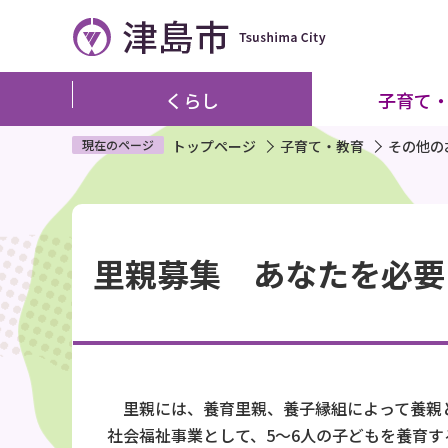
こ
の
ペ
ー
くらし
子育て
ジ
の
現在のページ
トップページ
子育て・教育
その他の
先
頭
本
で
文
す
里親募集 あなたを必要
こ
こ
か
ら
里親には、養育里親、養子縁組によって養親と
社会福祉事業として、5～6人の子どもを養育