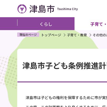
こ
の
ペ
ー
くらし
子育て
ジ
の
現在のページ
トップページ
子育て・教育
その他の
先
頭
本
で
文
す
津島市子ども条例推進計
こ
こ
か
ら
津島市は子どもの権利を保障するために市が実