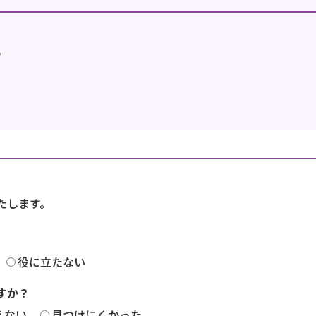
地
たします。
役に立たない
すか？
えない
見つけにくかった