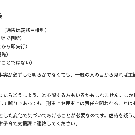
条
）（通告は義務＝権利）
立場で判断）
とから即実行）
優先）
なことではない）
実が必ずしも明らかでなくても、一般の人の目から見れば主
。
たらどうしよう、と心配する方もいるかもしれません。しか
して誤りであっても、刑事上や民事上の責任を問われることは
した変化で気づいてあげることが必要なのです。虐待を疑う
市子育て支援課に連絡してください。