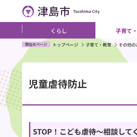
こ
の
ペ
ー
くらし
子育て
ジ
の
現在のページ
トップページ
子育て・教育
その他の
先
頭
本
で
文
す
児童虐待防止
こ
こ
か
ら
STOP！こども虐待～相談して