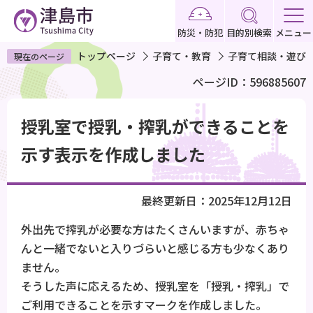
こ
の
防災・防犯
目的別検索
メニュー
ペ
トップページ
子育て・教育
子育て相談・遊び
現在のページ
ー
ページID：596885607
ジ
の
本
先
授乳室で授乳・搾乳ができることを
文
頭
こ
示す表示を作成しました
で
こ
す
か
最終更新日：2025年12月12日
ら
外出先で搾乳が必要な方はたくさんいますが、赤ちゃ
んと一緒でないと入りづらいと感じる方も少なくあり
ません。
そうした声に応えるため、授乳室を「授乳・搾乳」で
ご利用できることを示すマークを作成しました。