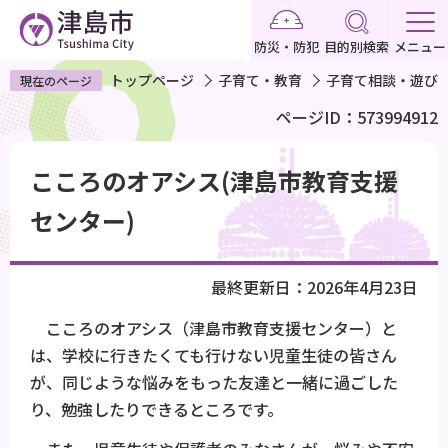
こ
の
防災・防犯
目的別検索
メニュー
ペ
トップページ
子育て・教育
子育て相談・遊び
現在のページ
ー
ページID：573994912
ジ
の
本
先
こころのオアシス(津島市教育支援
文
頭
こ
センター)
で
こ
す
か
最終更新日：2026年4月23日
ら
こころのオアシス（津島市教育支援センター）と
は、学校に行きたくても行けない児童生徒の皆さん
が、同じような悩みをもった友達と一緒に過ごした
り、勉強したりできるところです。