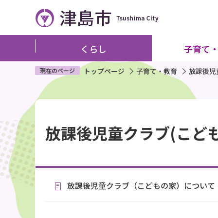
こ
の
ペ
ー
くらし
子育て
ジ
の
現在のページ
トップページ
子育て・教育
放課後児
先
頭
本
で
文
す
放課後児童クラブ(こども
こ
こ
か
ら
放課後児童クラブ（こどもの家）について