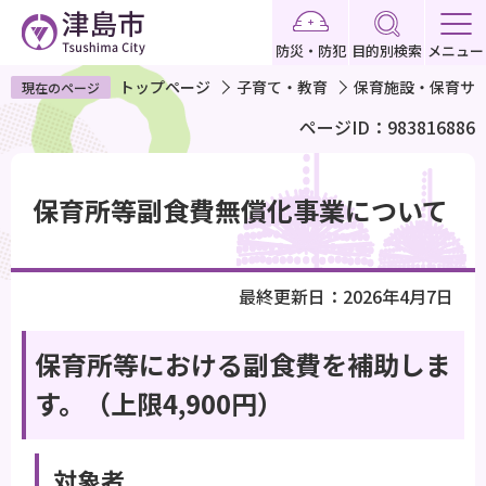
こ
の
防災・防犯
目的別検索
メニュー
ペ
トップページ
子育て・教育
保育施設・保育サ
現在のページ
ー
ページID：983816886
ジ
の
本
先
文
保育所等副食費無償化事業について
頭
こ
で
こ
す
か
最終更新日：2026年4月7日
ら
保育所等における副食費を補助しま
す。（上限4,900円）
対象者