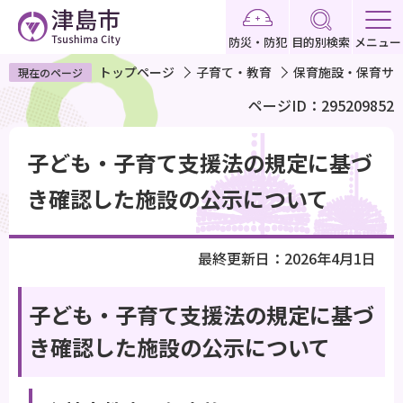
こ
の
防災・防犯
目的別検索
メニュー
ペ
トップページ
子育て・教育
保育施設・保育サ
現在のページ
ー
ページID：295209852
ジ
の
本
先
子ども・子育て支援法の規定に基づ
文
頭
こ
き確認した施設の公示について
で
こ
す
か
最終更新日：2026年4月1日
ら
子ども・子育て支援法の規定に基づ
き確認した施設の公示について