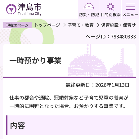
こ
の
防災・防犯
目的別検索
メニュー
ペ
トップページ
子育て・教育
保育施設・保育サ
現在のページ
ー
ページID：793480333
ジ
の
本
先
文
一時預かり事業
頭
こ
で
こ
す
か
最終更新日：2026年1月13日
ら
仕事の都合や通院、冠婚葬祭など子育て児童の養育が
一時的に困難となった場合、お預かりする事業です。
内容