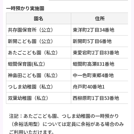
一時預かり実施園
園名
住所
共存園保育所（公立）
東洋町2丁目34番地
電
新開こども園（公立）
新開町5丁目6番地
電
あたごこども園（私立）
東愛宕町2丁目83番地
電
蛭間保育園(私立）
蛭間町高瀬831番地
電
神島田こども園（私立）
中一色町東郷4番地
電
つしま幼稚園（私立）
舟戸町40番地1
電
双葉幼稚園（私立）
西柳原町1丁目53番地
電
注記：あたごこども園、つしま幼稚園の一時預かり
（余裕活用型）については定員に余裕がある場合のみ
ご利用いただけます。