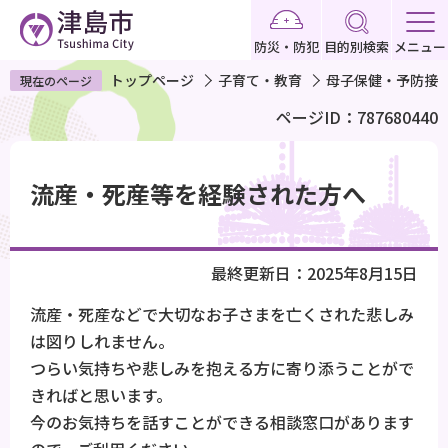
こ
の
防災・防犯
目的別検索
メニュー
ペ
トップページ
子育て・教育
母子保健・予防接
現在のページ
ー
ページID：787680440
ジ
の
本
先
文
流産・死産等を経験された方へ
頭
こ
で
こ
す
か
最終更新日：2025年8月15日
ら
流産・死産などで大切なお子さまを亡くされた悲しみ
は図りしれません。
つらい気持ちや悲しみを抱える方に寄り添うことがで
きればと思います。
今のお気持ちを話すことができる相談窓口があります