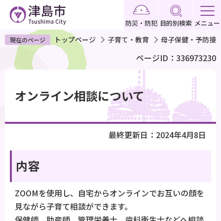
こ
の
防災・防犯
目的別検索
メニュー
ペ
トップページ
子育て・教育
母子保健・予防接
現在のページ
ー
ページID：336973230
ジ
の
本
先
文
オンライン相談について
頭
こ
で
こ
す
か
最終更新日：2024年4月8日
ら
内容
ZOOMを使用し、自宅からオンラインでお互いの顔を
見ながら子育て相談ができます。
保健師、助産師、管理栄養士、歯科衛生士などへ相談