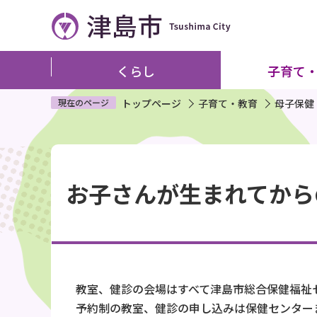
こ
の
ペ
ー
くらし
子育て
ジ
の
現在のページ
トップページ
子育て・教育
母子保健
先
頭
本
で
文
す
お子さんが生まれてから
こ
こ
か
ら
教室、健診の会場はすべて津島市総合保健福祉
予約制の教室、健診の申し込みは保健センター