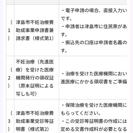
・電子申請の場合、直接入力いた
です。
（
津島市不妊治療費
・申請者は津島市に住民票がある
1
助成事業申請書兼
す。
）
請求書（様式第1）
・振込先の口座は申請者名義のも
す。
不妊治療（先進医
（
療）を受けた医療
・治療を受けた医療機関において
2
機関発行の領収証
進医療にかかる領収書をご準備く
）
（原本証明による
写しも可）
・保険治療を受けた医療機関にお
（
津島市不妊治療費
もらってください。
3
助成事業受診等証
・この受診等証明書の作成には、
）
明書（様式第2）
定める文書作成料が必要となる場