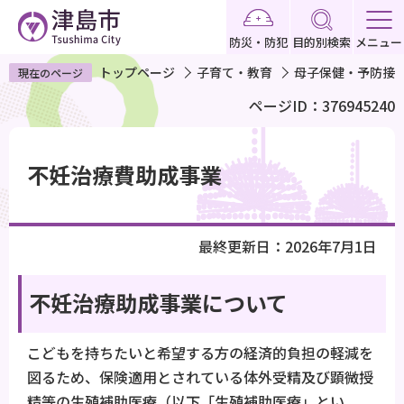
こ
の
防災・防犯
目的別検索
メニュー
ペ
トップページ
子育て・教育
母子保健・予防接
現在のページ
ー
ページID：376945240
ジ
の
本
先
文
不妊治療費助成事業
頭
こ
で
こ
す
か
最終更新日：2026年7月1日
ら
不妊治療助成事業について
こどもを持ちたいと希望する方の経済的負担の軽減を
図るため、保険適用とされている体外受精及び顕微授
精等の生殖補助医療（以下「生殖補助医療」とい