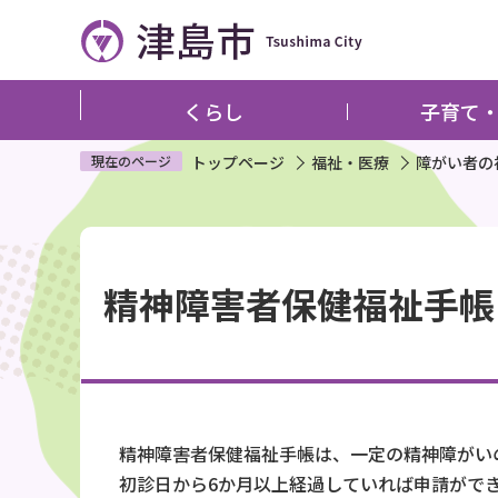
こ
の
ペ
ー
くらし
子育て
ジ
の
現在のページ
トップページ
福祉・医療
障がい者の
先
頭
本
で
文
す
精神障害者保健福祉手帳
こ
こ
か
ら
精神障害者保健福祉手帳は、一定の精神障がい
初診日から6か月以上経過していれば申請がで