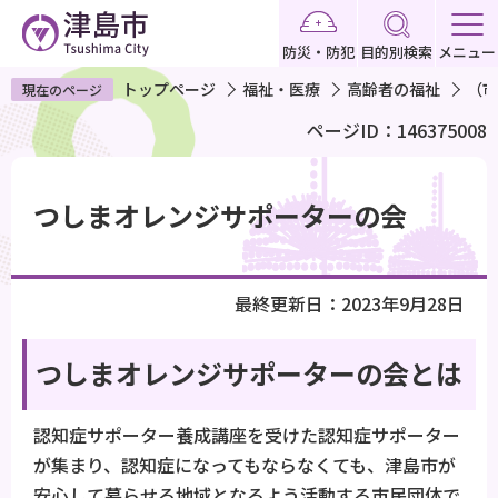
こ
の
防災・防犯
目的別検索
メニュー
ペ
トップページ
福祉・医療
高齢者の福祉
（市
現在のページ
ー
ページID：146375008
ジ
の
本
先
文
つしまオレンジサポーターの会
頭
こ
で
こ
す
か
最終更新日：2023年9月28日
ら
つしまオレンジサポーターの会とは
認知症サポーター養成講座を受けた認知症サポーター
が集まり、認知症になってもならなくても、津島市が
安心して暮らせる地域となるよう活動する市民団体で