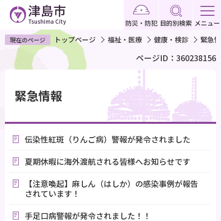
こ
の
防災・防犯
目的別検索
メニュー
ペ
トップページ
福祉・医療
健康・検診
緊急情
現在のページ
ー
ページID：360238156
ジ
の
本
先
文
緊急情報
頭
こ
で
こ
す
か
伝染性紅斑（りんご病）警報が発令されました
ら
夏期休暇に海外渡航される皆様へお知らせです
【注意喚起】麻しん（はしか）の感染事例が報告
されています！
手足口病警報が発令されました！！