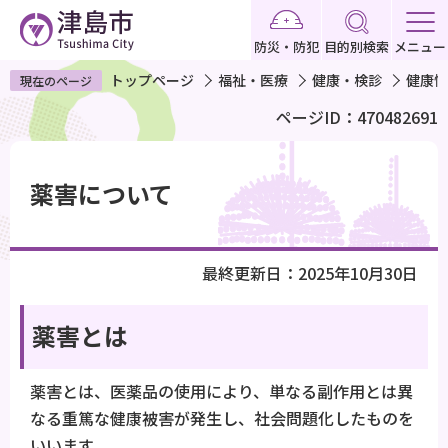
こ
の
防災・防犯
目的別検索
メニュー
ペ
トップページ
福祉・医療
健康・検診
健康情
現在のページ
ー
ページID：470482691
ジ
の
本
先
文
薬害について
頭
こ
で
こ
す
か
最終更新日：2025年10月30日
ら
薬害とは
薬害とは、医薬品の使用により、単なる副作用とは異
なる重篤な健康被害が発生し、社会問題化したものを
いいます。