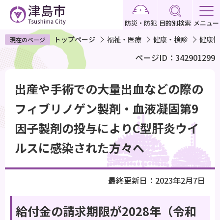
こ
の
防災・防犯
目的別検索
メニュー
ペ
トップページ
福祉・医療
健康・検診
健康情
現在のページ
ー
ページID：342901299
ジ
の
本
先
出産や手術での大量出血などの際の
文
頭
こ
フィブリノゲン製剤・血液凝固第9
で
こ
因子製剤の投与によりC型肝炎ウイ
す
か
ら
ルスに感染された方々へ
最終更新日：2023年2月7日
給付金の請求期限が2028年（令和