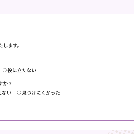
たします。
役に立たない
すか？
えない
見つけにくかった