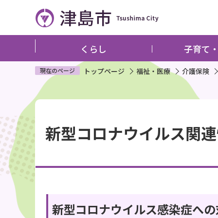
こ
の
ペ
ー
くらし
子育て
ジ
の
現在のページ
トップページ
福祉・医療
介護保険
先
頭
本
で
文
す
新型コロナウイルス関連
こ
こ
か
ら
新型コロナウイルス感染症への