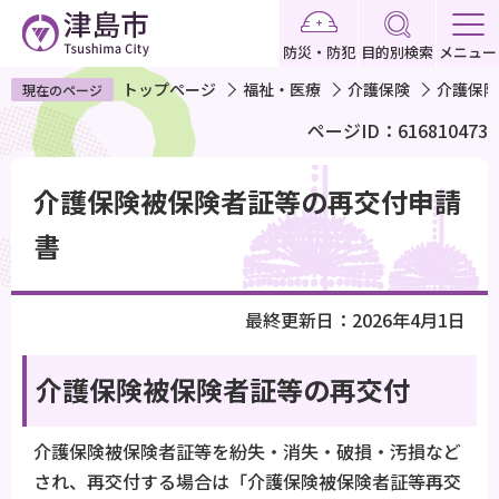
こ
の
防災・防犯
目的別検索
メニュー
ペ
トップページ
福祉・医療
介護保険
介護保険
現在のページ
ー
ページID：616810473
ジ
の
本
先
介護保険被保険者証等の再交付申請
文
頭
こ
書
で
こ
す
か
最終更新日：2026年4月1日
ら
介護保険被保険者証等の再交付
介護保険被保険者証等を紛失・消失・破損・汚損など
され、再交付する場合は「介護保険被保険者証等再交